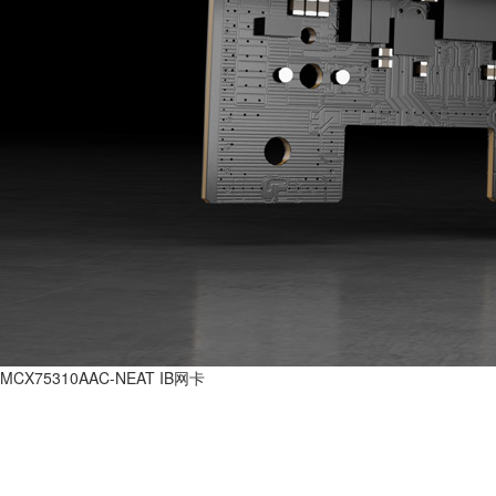
MCX75310AAC-NEAT IB网卡