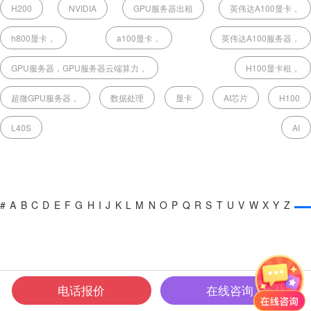
H200
NVIDIA
GPU服务器出租
英伟达A100显卡，
h800显卡，
a100显卡，
英伟达A100服务器，
GPU服务器，GPU服务器云端算力，
H100显卡租，
超微GPU服务器，
数据处理
显卡
AI芯片
H100
L40S
AI
#
A
B
C
D
E
F
G
H
I
J
K
L
M
N
O
P
Q
R
S
T
U
V
W
X
Y
Z
电话报价
在线咨询