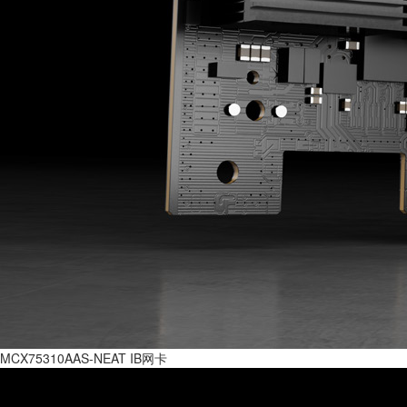
MCX75310AAS-NEAT IB网卡