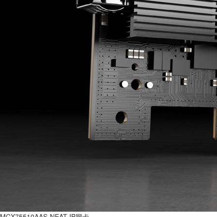
MCX75510AAS-NEAT IB网卡