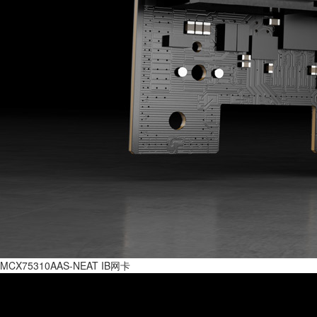
MCX75310AAS-NEAT IB网卡