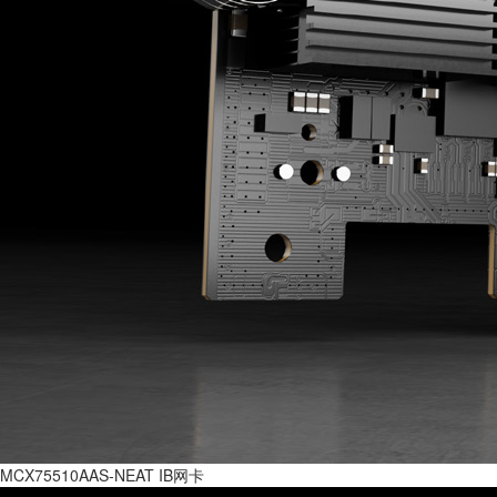
MCX75510AAS-NEAT IB网卡