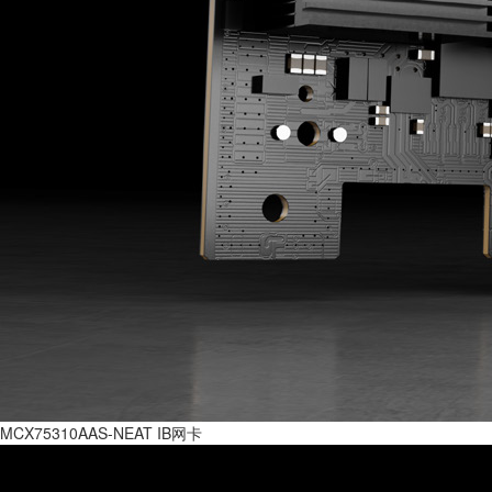
MCX75310AAS-NEAT IB网卡