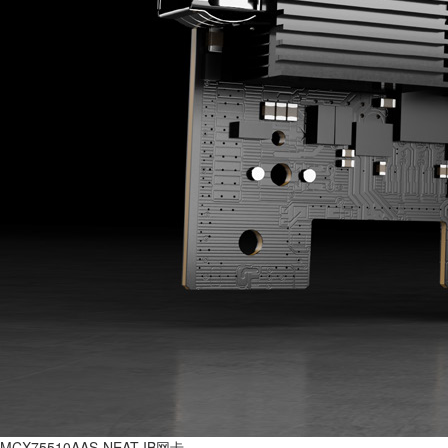
MCX75510AAS-NEAT IB网卡