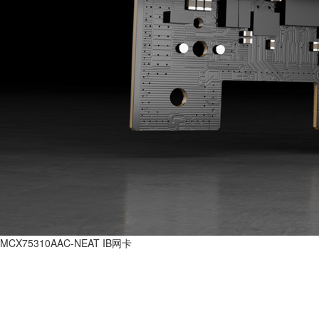
MCX75310AAC-NEAT IB网卡