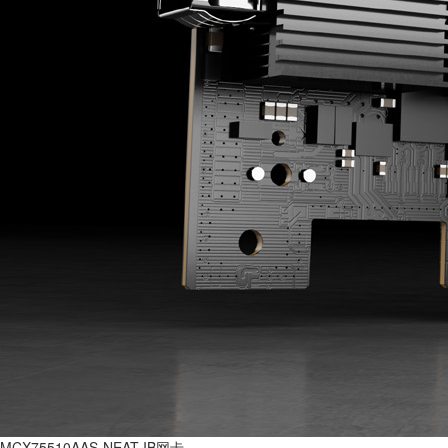
MCX75510AAS-NEAT IB网卡