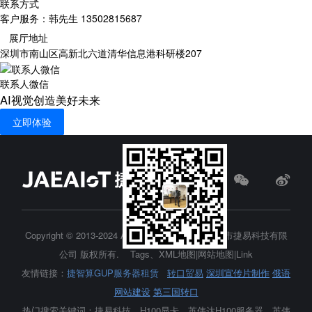
联系方式
客户服务：韩先生 13502815687
展厅地址
深圳市南山区高新北六道清华信息港科研楼207
联系人微信
AI视觉创造美好未来
立即体验
Copyright © 2013-2024 All Rights Reserved.
深圳市捷易科技有限
公司
版权所有.
Tags
、
XML地图
|
网站地图
|
Link
友情链接：
捷智算GUP服务器租赁
转口贸易
深圳宣传片制作
俄语
网站建设
第三国转口
热门搜索关键词：捷易科技、H100显卡、
英伟达H100服务器
、英伟