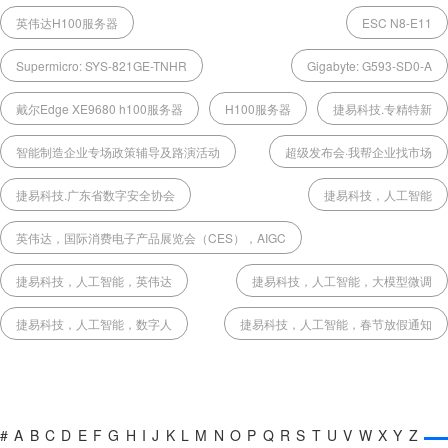
英伟达H100服务器
ESC N8-E11
Supermicro: SYS-821GE-TNHR
Gigabyte: G593-SD0-A
戴尔Edge XE9680 h100服务器
H100服务器
捷易科技.专精特新
智能制造企业专场政策辅导及路演活动
超级发布会·我帮企业找市场
捷易科技.广东省数字安全协会
捷易科技，人工智能
英伟达，国际消费电子产品展览会（CES），AIGC
捷易科技，人工智能，英伟达
捷易科技，人工智能，大模型微调
捷易科技，人工智能，数字人
捷易科技，人工智能，春节放假通知
#
A
B
C
D
E
F
G
H
I
J
K
L
M
N
O
P
Q
R
S
T
U
V
W
X
Y
Z