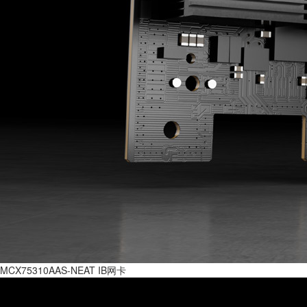
MCX75310AAS-NEAT IB网卡