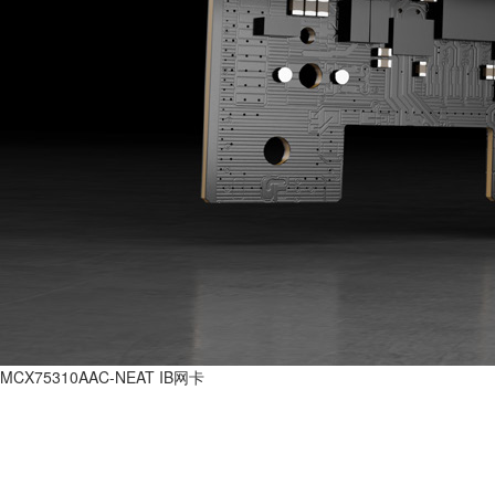
MCX75310AAC-NEAT IB网卡