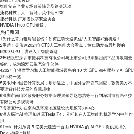
智能制造企业专场政策辅导及路演活动
捷易科技，人工智能，英伟达H200
捷易科技.广东省数字安全协会
NVIDIA H100 GPU租赁，
热门新闻
1
为什么算力租赁能省钱？如何正确快速抓住“人工智能+”新机遇！
2
重磅！英伟达2024年GTC人工智能大会看点，黄仁勋发布最炸裂的
B200 GPU，讲述人工智能奇迹
3
热烈祝贺深圳市捷易科技有限公司与上市公司浪潮集团旗下品牌浪潮云
签约，成为浪潮云生态合作伙伴
4
2024 年深度学习和人工智能领域领先的 10 大 GPU 都有哪些？AI GPU
排行榜一览
5
美限制中国云计算发展，步步逼近，中国外交部霸气回应，敦促美方不
要违背科技发展的客观规律
6
深圳市南山区政务服务数据管理局领导赵志浩等一行到深圳市捷易科技
有限公司参观调研
7
海淀区计划在京内及环京地区建设大规模算力中心
8
深入探讨AI 推理加速器Tesla T4：分析其在人工智能和机器学习中的作
用
9
Tesla 计划斥资 5 亿美元建造一台由 NVIDIA 的 AI GPU 提供支持的
Dojo 超级计算机