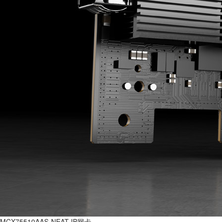
MCX75510AAS-NEAT IB网卡