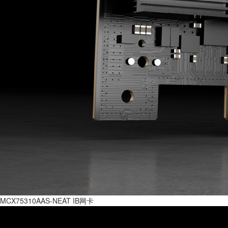
MCX75310AAS-NEAT IB网卡