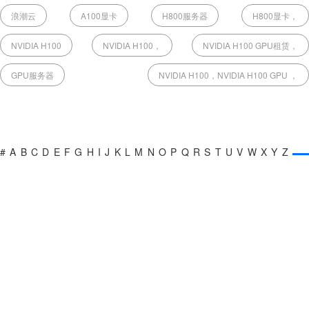
浪潮云
A100显卡
H800服务器
H800显卡，
NVIDIA H100
NVIDIA H100，
NVIDIA H100 GPU租赁，
GPU服务器
NVIDIA H100，NVIDIA H100 GPU ，
#
A
B
C
D
E
F
G
H
I
J
K
L
M
N
O
P
Q
R
S
T
U
V
W
X
Y
Z