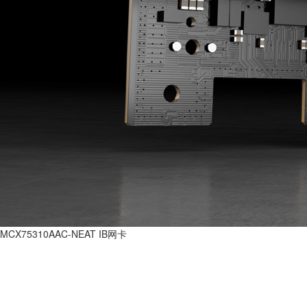
MCX75310AAC-NEAT IB网卡