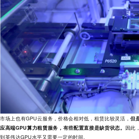
市场上也有GPU云服务，价格会相对低，租赁比较灵活，
但
应高端GPU
算力租赁
服务，有些配置直接是缺货状态。
因此
到英伟达GPU水平又需要一定的时间。