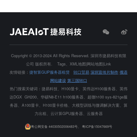
Copyright © 2013-2024 All Rights Reserved.
深圳市捷易科技有限
公司
版权所有.
Tags
、
XML地图
|
网站地图
|
Link
友情链接：
捷智算GUP服务器租赁
转口贸易
深圳宣传片制作
俄语
网站建设
第三国转口
热门搜索关键词：捷易科技、H100显卡、
英伟达H100服务器
、英伟
达DGX GH200、华硕N8-E11 h100服务器、超微h100 sys-821ge服
务器、A100显卡、H100显卡价格、大模型训练与微调解决方案、算
力出租、云计算GPU服务器、云服务器
粤公网安备 44030502006483号、
粤ICP备15047669号