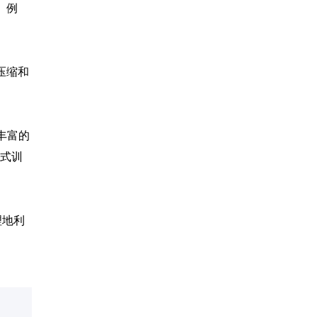
。例
压缩和
了丰富的
式训
理地利