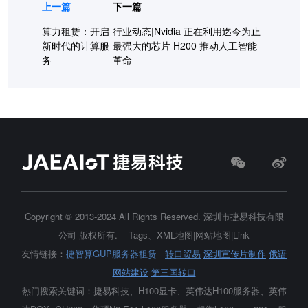
上一篇
下一篇
算力租赁：开启
行业动态|Nvidia 正在利用迄今为止
新时代的计算服
最强大的芯片 H200 推动人工智能
务
革命
Copyright © 2013-2024 All Rights Reserved.
深圳市捷易科技有限
公司
版权所有.
Tags
、
XML地图
|
网站地图
|
Link
友情链接：
捷智算GUP服务器租赁
转口贸易
深圳宣传片制作
俄语
网站建设
第三国转口
热门搜索关键词：捷易科技、H100显卡、
英伟达H100服务器
、英伟