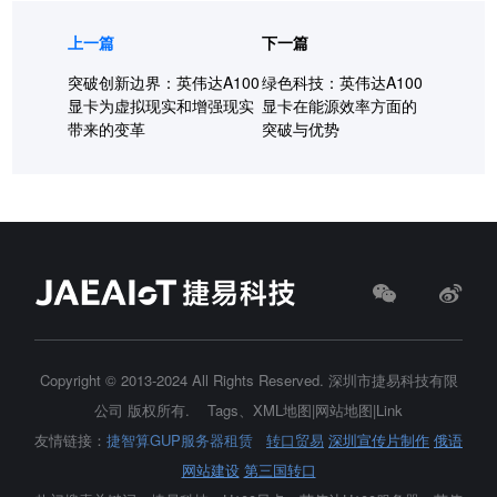
上一篇
下一篇
突破创新边界：英伟达A100
绿色科技：英伟达A100
显卡为虚拟现实和增强现实
显卡在能源效率方面的
带来的变革
突破与优势
Copyright © 2013-2024 All Rights Reserved.
深圳市捷易科技有限
公司
版权所有.
Tags
、
XML地图
|
网站地图
|
Link
友情链接：
捷智算GUP服务器租赁
转口贸易
深圳宣传片制作
俄语
网站建设
第三国转口