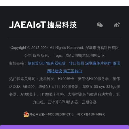
Copyright © 2013-2024 All Rights Reserved.
深圳市捷易科技有限
公司
版权所有.
Tags
、
XML地图
|
网站地图
|
Link
友情链接：
捷智算GUP服务器租赁
转口贸易
深圳宣传片制作
俄语
网站建设
第三国转口
热门搜索关键词：捷易科技、H100显卡、
英伟达H100服务器
、英伟
达DGX GH200、华硕N8-E11 h100服务器、超微h100 sys-821ge服
务器、A100显卡、H100显卡价格、大模型训练与微调解决方案、算
力出租、云计算GPU服务器、云服务器
粤公网安备 44030502006483号、
粤ICP备15047669号