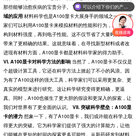
那些能够治愈疾病的宝贵分子。
V. A100显卡在材料科学领
可以介绍下你们的产品么
域的应用
材料科学也是A100显卡大展身手的领域之一。科学
家们可以利用A100显卡来模拟材料的性能和行为，从纳米结
构到材料强度，再到电子性能。这不仅节省了大量时间，还
带来了更精确的结果。这就意味着，在寻找新型材料或者改
进现有材料方面，A100显卡都是材料科学家的得力助手。
VI. A100显卡对科学方法的影响
当然了，A100显卡不仅仅是
个超级计算工具，它还在科学方法上掀起了不小的风浪。因
为有了A100这样的强大工具，科学家们可以采用更复杂、更
真实的模型来进行研究。这让科学研究变得更精确，更逼
真。同时，A100也催生了更大胆的假设和更深入的探索，让
我们对世界有了更全面的认识。
VII. 突破科学壁垒：A100显
卡的潜力
想象一下，有了A100显卡，我们或许能在科学上取
得更大的突破。它为科学家们提供了强大的计算能力，让他
们能够在更短的时间内探索更多可能性。从新药研发到材料