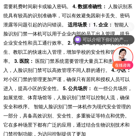
需要耗费时间刷卡或输入密码。
4. 数据准确性：
人脸识别系
统具有较高的识别准确率，可以有效避免因刷卡丢失、密码
泄露等问题引起的访问错误。
适用场景：
1. 企业：
智能人
现在有优惠活动吗
脸识别门禁一体机可以用于企业内部的员工出入管理，提升
可以介绍下你们的产品么
企业安全性和员工通行效率。
2. 学校：
在学校，可以实现学
生、教职工的快速出入管理，增加学校的安全性和管理效
率。
3. 医院：
医院门禁系统需要管理大量员工和患者的出
入，人脸识别门禁可以高效管理不同人群的通行。
4. 小区：
对小区门禁的管理更加严谨，确保只有居民和授权人员可以
进入，提高小区的安全性。
5. 公共场所：
在一些公共场所，
如展览馆、体育场馆等，人脸识别门禁可以控制人流，确保
安全和秩序。 智能人脸识别门禁一体机作为现代安全管理的
一部分，具备高效识别、安全性、多重验证等特点和优势。
它在多种场景下都有广泛的应用，通过结合生物识别技术和
门禁控制功能，为访问控制提供了更加