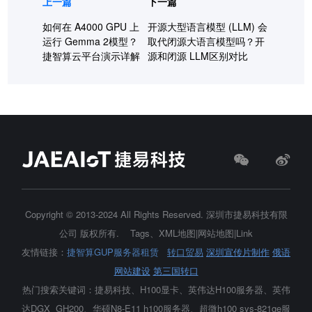
上一篇
下一篇
如何在 A4000 GPU 上
开源大型语言模型 (LLM) 会
运行 Gemma 2模型？
取代闭源大语言模型吗？开
捷智算云平台演示详解
源和闭源 LLM区别对比
Copyright © 2013-2024 All Rights Reserved.
深圳市捷易科技有限
公司
版权所有.
Tags
、
XML地图
|
网站地图
|
Link
友情链接：
捷智算GUP服务器租赁
转口贸易
深圳宣传片制作
俄语
网站建设
第三国转口
热门搜索关键词：捷易科技、H100显卡、
英伟达H100服务器
、英伟
达DGX GH200、华硕N8-E11 h100服务器、超微h100 sys-821ge服