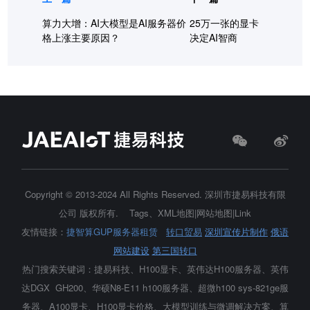
算力大增：AI大模型是AI服务器价
25万一张的显卡
格上涨主要原因？
决定AI智商
Copyright © 2013-2024 All Rights Reserved.
深圳市捷易科技有限
公司
版权所有.
Tags
、
XML地图
|
网站地图
|
Link
友情链接：
捷智算GUP服务器租赁
转口贸易
深圳宣传片制作
俄语
网站建设
第三国转口
热门搜索关键词：捷易科技、H100显卡、
英伟达H100服务器
、英伟
达DGX GH200、华硕N8-E11 h100服务器、超微h100 sys-821ge服
务器、A100显卡、H100显卡价格、大模型训练与微调解决方案、算