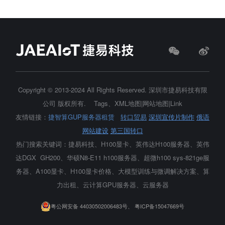
Copyright © 2013-2024 All Rights Reserved.
深圳市捷易科技有限
公司
版权所有.
Tags
、
XML地图
|
网站地图
|
Link
友情链接：
捷智算GUP服务器租赁
转口贸易
深圳宣传片制作
俄语
网站建设
第三国转口
热门搜索关键词：捷易科技、H100显卡、
英伟达H100服务器
、英伟
达DGX GH200、华硕N8-E11 h100服务器、超微h100 sys-821ge服
务器、A100显卡、H100显卡价格、大模型训练与微调解决方案、算
力出租、云计算GPU服务器、云服务器
粤公网安备 44030502006483号、
粤ICP备15047669号