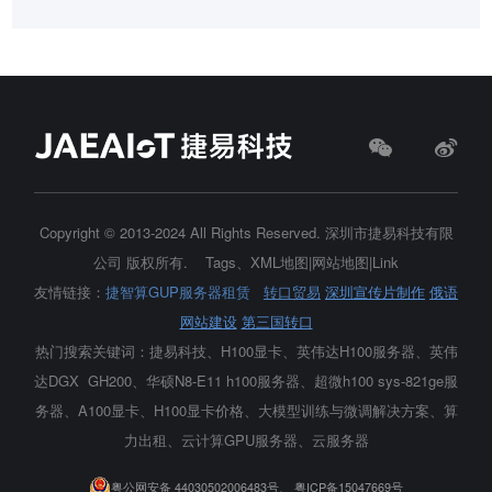
Copyright © 2013-2024 All Rights Reserved.
深圳市捷易科技有限
公司
版权所有.
Tags
、
XML地图
|
网站地图
|
Link
友情链接：
捷智算GUP服务器租赁
转口贸易
深圳宣传片制作
俄语
网站建设
第三国转口
热门搜索关键词：捷易科技、H100显卡、
英伟达H100服务器
、英伟
达DGX GH200、华硕N8-E11 h100服务器、超微h100 sys-821ge服
务器、A100显卡、H100显卡价格、大模型训练与微调解决方案、算
力出租、云计算GPU服务器、云服务器
粤公网安备 44030502006483号、
粤ICP备15047669号