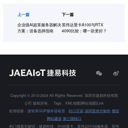
上一篇
下一篇
企业级AI超算服务器解决
英伟达显卡A100与RTX
方案：设备选择指南
4090比较：哪一款更好？
Copyright © 2013-2024 All Rights Reserved.
深圳市捷易科技有限
公司
版权所有.
Tags
、
XML地图
|
网站地图
|
Link
友情链接：
捷智算GUP服务器租赁
转口贸易
深圳宣传片制作
俄语
网站建设
第三国转口
热门搜索关键词：捷易科技、H100显卡、
英伟达H100服务器
、英伟