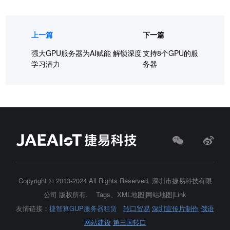
上一篇
下一篇
强大GPU服务器为AI赋能 解锁深度
支持8个GPU的服
学习潜力
务器
Copyright © 2013-2024 All Rights Reserved.
深圳市捷易科技有限
公司
版权所有.
Tags
、
XML地图
|
网站地图
|
Link
友情链接：
捷智算GUP服务器租赁
转口贸易
深圳宣传片制作
俄语
网站建设
第三国转口