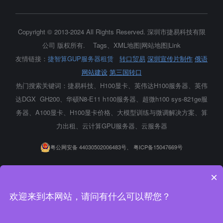
Copyright © 2013-2024 All Rights Reserved.
深圳市捷易科技有限
公司
版权所有.
Tags
、
XML地图
|
网站地图
|
Link
友情链接：
捷智算GUP服务器租赁
转口贸易
深圳宣传片制作
俄语
网站建设
第三国转口
热门搜索关键词：捷易科技、H100显卡、
英伟达H100服务器
、英伟
达DGX GH200、华硕N8-E11 h100服务器、超微h100 sys-821ge服
务器、A100显卡、H100显卡价格、大模型训练与微调解决方案、算
力出租、云计算GPU服务器、云服务器
粤公网安备 44030502006483号、
粤ICP备15047669号
×
欢迎来到本网站，请问有什么可以帮您？