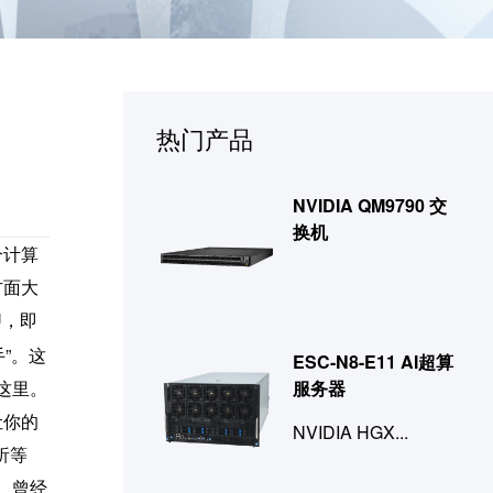
热门产品
NVIDIA QM9790 交
换机
个计算
方面大
U，即
”。这
ESC-N8-E11 AI超算
这里。
服务器
让你的
NVIDIA HGX...
析等
。曾经