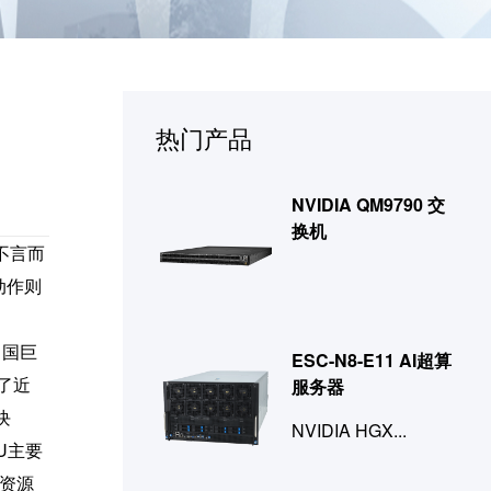
热门产品
NVIDIA QM9790 交
换机
不言而
动作则
中国巨
ESC-N8-E11 AI超算
了近
服务器
块
NVIDIA HGX...
U主要
资源